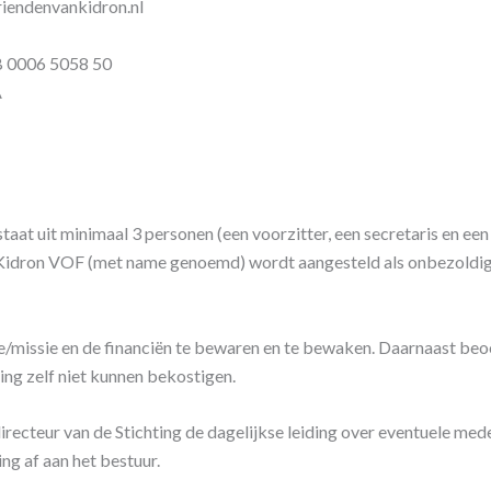
denvankidron.nl
0006 5058 50
A
taat uit minimaal 3 personen (een voorzitter, een secretaris en e
n Kidron VOF (met name genoemd) wordt aangesteld als onbezoldigd
ie/missie en de financiën te bewaren en te bewaken. Daarnaast beo
ing zelf niet kunnen bekostigen.
directeur van de Stichting de dagelijkse leiding over eventuele med
ng af aan het bestuur.