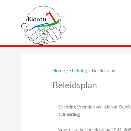
Ga
naar
de
inhoud
Home
Stichting
Beleidsplan
Beleidsplan
Stichting Vrienden van Kidron, Bele
1. Inleiding
Voor u ligt het beleidsplan 2024-202