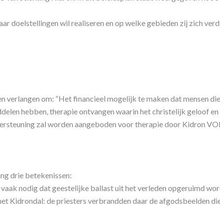
ar doelstellingen wil realiseren en op welke gebieden zij zich ver
een verlangen om: “Het financieel mogelijk te maken dat mensen die
delen hebben, therapie ontvangen waarin het christelijk geloof en g
dersteuning zal worden aangeboden voor therapie door Kidron VO
ing drie betekenissen:
vaak nodig dat geestelijke ballast uit het verleden opgeruimd wordt
het Kidrondal: de priesters verbrandden daar de afgodsbeelden di