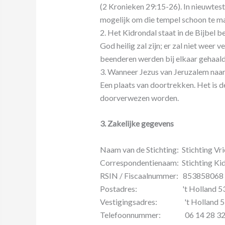
(2 Kronieken 29:15-26). In nieuwtes
mogelijk om die tempel schoon te ma
2. Het Kidrondal staat in de Bijbel b
God heilig zal zijn; er zal niet weer 
beenderen werden bij elkaar gehaald,
3. Wanneer Jezus van Jeruzalem naar 
Een plaats van doortrekken. Het is 
doorverwezen worden.
3. Zakelijke gegevens
Naam van de Stichting: Stichting Vr
Correspondentienaam: Stichting Ki
RSIN / Fiscaalnummer: 853858068
Postadres: 't Holland 53a,
Vestigingsadres: 't Holland 53
Telefoonnummer: 06 14 28 32