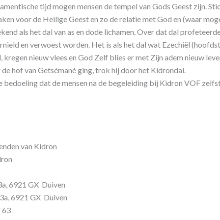
tamentische tijd mogen mensen de tempel van Gods Geest zijn. Stic
ken voor de Heilige Geest en zo de relatie met God en (waar mogel
ekend als het dal van as en dode lichamen. Over dat dal profeteerde
vernield en verwoest worden. Het is als het dal wat Ezechiël (hoofds
 kregen nieuw vlees en God Zelf blies er met Zijn adem nieuw leven
de hof van Getsémané ging, trok hij door het Kidrondal.
de bedoeling dat de mensen na de begeleiding bij Kidron VOF zelfs
ienden van Kidron
dron
 6921 GX Duiven
a, 6921 GX Duiven
 63