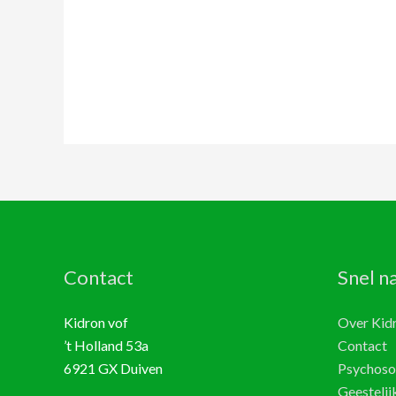
Contact
Snel n
Kidron vof
Over Kid
’t Holland 53a
Contact
6921 GX Duiven
Psychosoc
Geestelijk