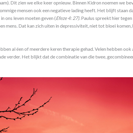
chaam). Dit zien we elke keer opnieuw. Binnen Kidron noemen we bevr
mmige mensen ook een negatieve lading heeft. Het blijft staan dat
 in ons leven moeten geven (
Efeze 4: 27).
Paulus spreekt hier tegen 
en mens. Dat kan zich uiten in depressiviteit, niet tot bloei komen, h
ben al éen of meerdere keren therapie gehad. Velen hebben ook a
e verder. Het blijkt dat de combinatie van die twee, gecombinee