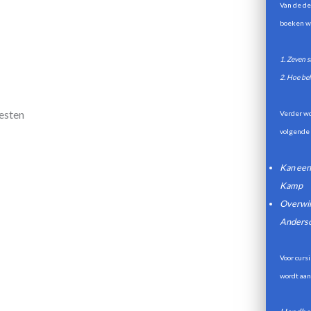
Van de de
boeken w
1. Zeven 
2. Hoe be
esten
Verder wo
volgende
Kan een
Kamp
Overwinn
Anders
Voor curs
wordt aan