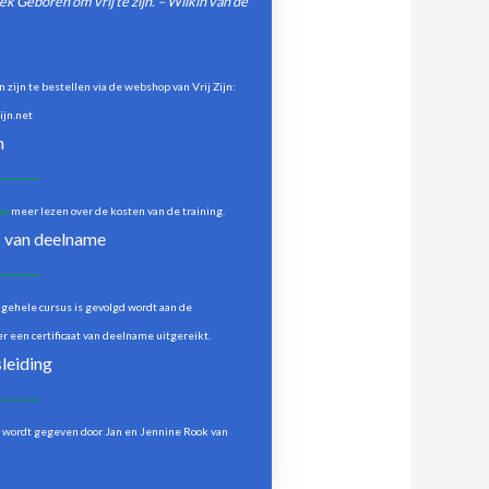
 Geboren om vrij te zijn. – Wilkin van de
 zijn te bestellen via de webshop van Vrij Zijn:
ijn.net
n
er
meer lezen over de kosten van de training.
 van deelname
 gehele cursus is gevolgd wordt aan de
 een certificaat van deelname uitgereikt.
leiding
 wordt gegeven door Jan en Jennine Rook van