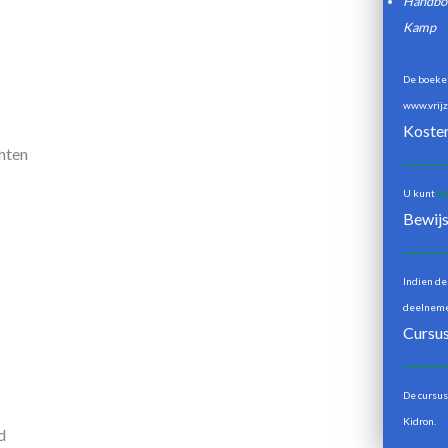
Handboek
Kamp
De boeken
www.vrijz
Koste
hten
U kunt
hi
Bewijs
Indien de
deelnemer
Cursus
De cursus
Kidron.
d