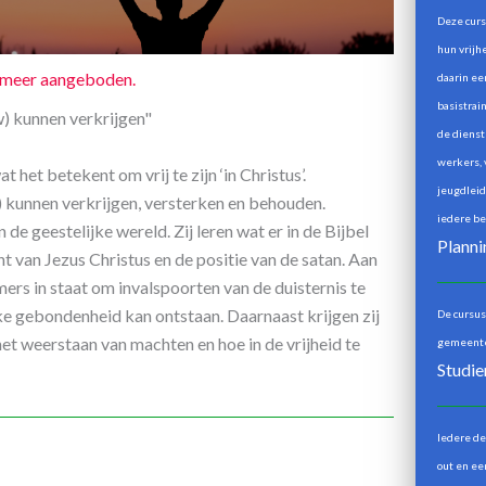
Deze curs
hun vrijh
t meer aangeboden.
daarin een
basistrai
uw) kunnen verkrijgen"
de dienst 
werkers, 
 het betekent om vrij te zijn ‘in Christus’.
jeugdleid
uw) kunnen verkrijgen, versterken en behouden.
iedere be
de geestelijke wereld. Zij leren wat er in de Bijbel
Planni
t van Jezus Christus en de positie van de satan. Aan
mers in staat om invalspoorten van de duisternis te
ke gebondenheid kan ontstaan. Daarnaast krijgen zij
De cursus
het weerstaan van machten en hoe in de vrijheid te
gemeente
Studie
Iedere de
out en ee