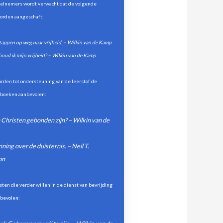
elnemers wordt verwacht dat de volgende
orden aangeschaft:
stappen op weg naar vrijheid. – Wilkin van de Kamp
houd ik mijn vrijheid? – Wilkin van de Kamp
rden tot ondersteuning van de leerstof de
 boeken aanbevolen:
 Christen gebonden zijn? – Wilkin van de
ing over de duisternis. – Neil T.
on
isten die verder willen in de dienst van bevrijding
bevolen: