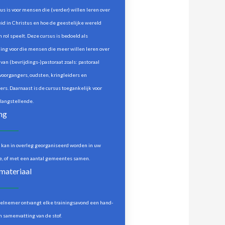
us is voor mensen die (verder) willen leren over
eid in Christus en hoe de geestelijke wereld
 rol speelt. Deze cursus is bedoeld als
ning voor die mensen die meer willen leren over
van (bevrijdings-)pastoraat zoals: pastoraal
voorgangers, oudsten, kringleiders en
ers. Daarnaast is de cursus toegankelijk voor
langstellende.
ng
 kan in overleg georganiseerd worden in uw
, of met een aantal gemeentes samen.
materiaal
elnemer ontvangt elke trainingsavond een hand-
n samenvatting van de stof.