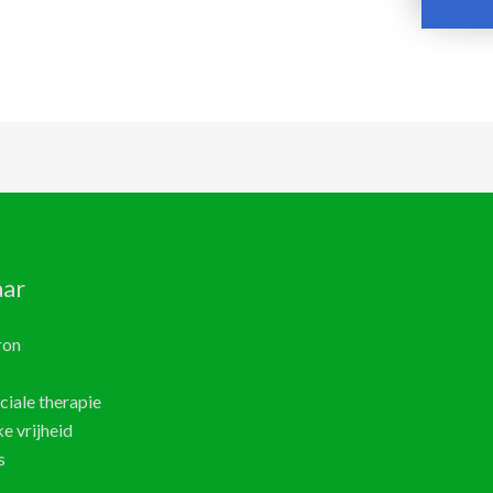
aar
ron
iale therapie
e vrijheid
s