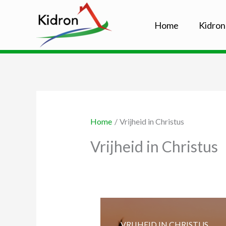
Ga
naar
Home
Kidron
de
inhoud
Home
Vrijheid in Christus
Vrijheid in Christus
VRIJHEID IN CHRISTUS