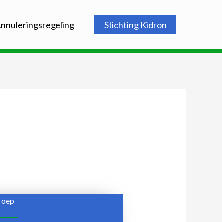
nnuleringsregeling
Stichting Kidron
roep