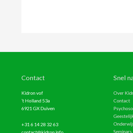
Contact
Snel n
Kidron vof
Over Kid
’t Holland 53a
Contact
6921 GX Duiven
Psychosoc
Geestelijk
Onderwij
+31 6 14 28 32 63
Seminars
contact@kidron.info